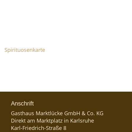
Badische und Schwäbische Küche – regional,
traditionell, frisch und lecker! Und unsere
Getränkekarte mit feinen Bieren und erlesenen
Weinen trifft garantiert jeden Geschmack.
Whisky, Rum & Gin
Spirituosenkarte
Weil wir wissen, dass es außerhalb von Karlsruhe
noch andere Getränke gibt, haben wir eine
überaus feine Auswahl von edlen Whiskys und
ausgesuchten Rum & Gin.
Anschrift
Gasthaus Marktlücke GmbH & Co. KG
Direkt am Marktplatz in Karlsruhe
Karl-Friedrich-Straße 8