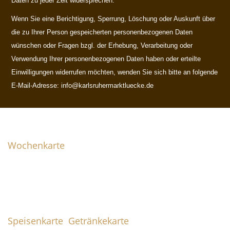
Daten zu jeder Zeit widersprechen.
Wenn Sie eine Berichtigung, Sperrung, Löschung oder Auskunft über
die zu Ihrer Person gespeicherten personenbezogenen Daten
wünschen oder Fragen bzgl. der Erhebung, Verarbeitung oder
Verwendung Ihrer personenbezogenen Daten haben oder erteilte
Einwilligungen widerrufen möchten, wenden Sie sich bitte an folgende
E-Mail-Adresse:
info@karlsruhermarktluecke.de
Wochenkarte
Wochenkarte
Jede Woche wechselnde leckere Gerichte.
Speisen & Getränke
Speisenkarte
Getränkekarte