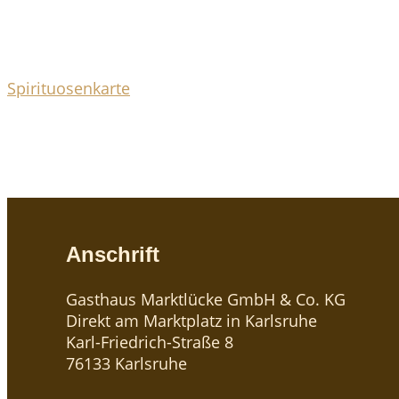
Whisky, Rum & Gin
Spirituosenkarte
Weil wir wissen, dass es außerhalb von Karlsruhe 
Rum & Gin.
Anschrift
Gasthaus Marktlücke GmbH & Co. KG
Direkt am Marktplatz in Karlsruhe
Karl-Friedrich-Straße 8
76133 Karlsruhe