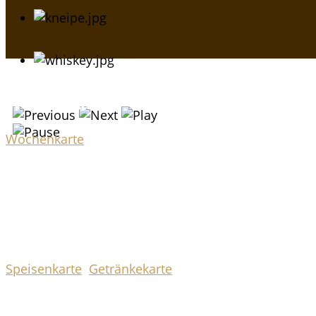
Wochenkarte
Wochenkarte
Jede Woche wechselnde leckere Gerichte.
Speisen & Getränke
Speisenkarte
Getränkekarte
Badische und Schwäbische Küche – regional, traditio
garantiert jeden Geschmack.